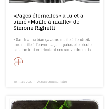
«Pages éternelles» a lu et a
aimé «Maille à maille» de
Simone Righetti
« Sarah aime bien ça….une maille à l’endroit,
une maille à l’envers … ça l’apaise, elle tricote
sa laine tout en tricotant ses souvenirs mais
+
30 mars 2021
Aucun commentaire