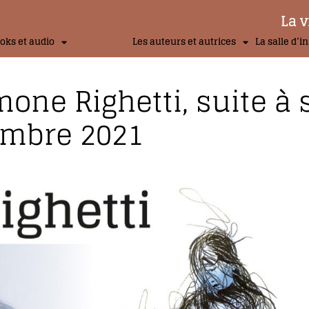
La v
oks et audio
Les auteurs et autrices
La salle d’i
mone Righetti, suite à 
tembre 2021