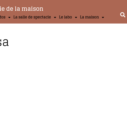
ie de la maison
nfos
La salle de spectacle
Le labo
La maison
sa