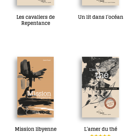
Les cavaliers de
Un lit dans l’océan
Repentance
15,00
€
13,00
€
Ajouter au panier
Lire la suite
Mission libyenne
L’amer du thé