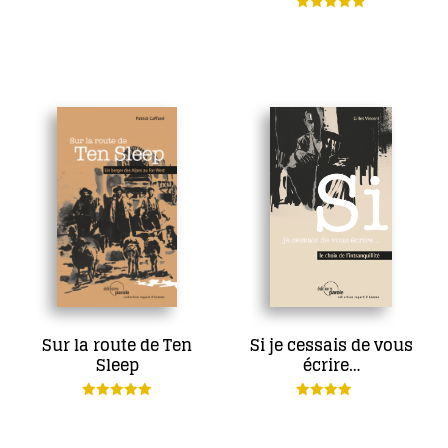
19,00
€
16,00
€
Note
5.00
Ajouter au panier
sur 5
Lire la suite
Sur la route de Ten
Si je cessais de vous
Sleep
écrire…
19,00
€
13,00
€
Note
Note
5.00
4.00
sur 5
sur 5
Lire la suite
Lire la suite