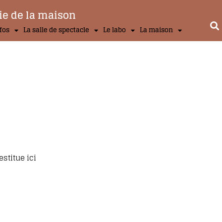
ie de la maison
nfos
La salle de spectacle
Le labo
La maison
stitue ici