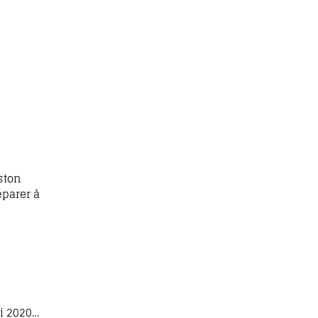
ston
éparer à
ai 2020…