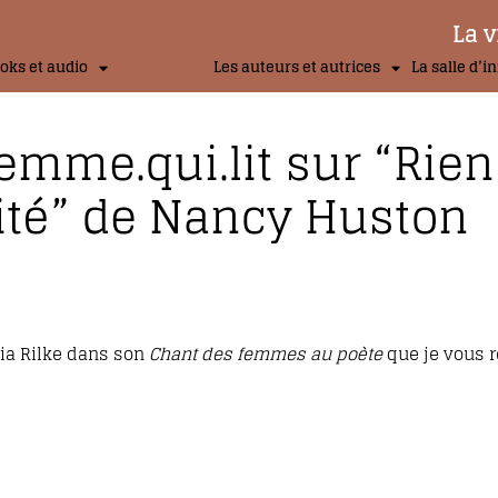
La v
oks et audio
Les auteurs et autrices
La salle d’i
mme.qui.lit sur “Rien
cité” de Nancy Huston
aria Rilke dans son
Chant des femmes au poète
que je vous re