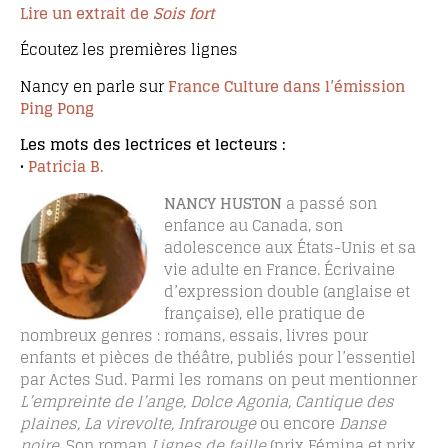
Lire un extrait de
Sois fort
Écoutez les premières lignes
Nancy en parle sur
France Culture dans l’émission
Ping Pong
Les mots des lectrices et lecteurs :
•
Patricia B.
NANCY HUSTON
a passé son
enfance au Canada, son
adolescence aux États-Unis et sa
vie adulte en France. Écrivaine
d’expression double (anglaise et
française), elle pratique de
nombreux genres : romans, essais, livres pour
enfants et pièces de théâtre, publiés pour l’essentiel
par Actes Sud. Parmi les romans on peut mentionner
L’empreinte de l’ange, Dolce Agonia, Cantique des
plaines, La virevolte, Infrarouge
ou encore
Danse
noire
. Son roman
Lignes de faille
(prix Fémina et prix