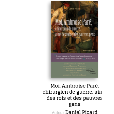
Moi, Ambroise Paré,
chirurgien de guerre, aimé
d
des rois et des pauvres
gens
Daniel Picard
Auteur