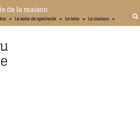
ie de la maison
nfos
La salle de spectacle
Le labo
La maison
au
re