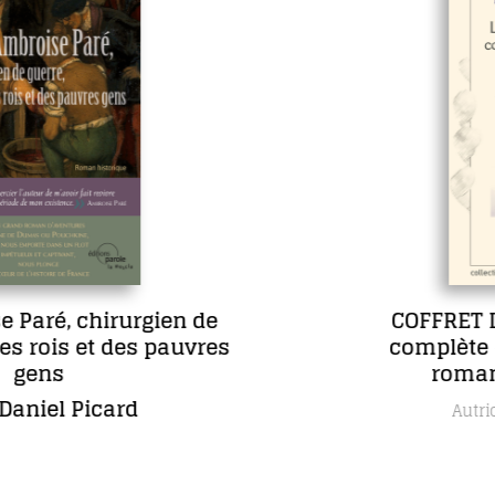
COFFRET L’œuvre romanesque
complète de Maria Borrély en 5
romans, dont un inédit
Maria Borrély
Autrice