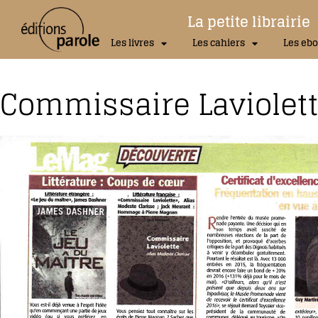
La petite librairie
Les livres
Les cahiers
Les ebo
Commissaire Laviolet