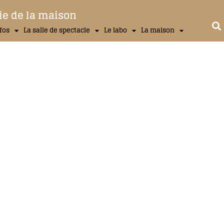
ie de la maison
nfos
La salle de spectacle
Le labo
La maison