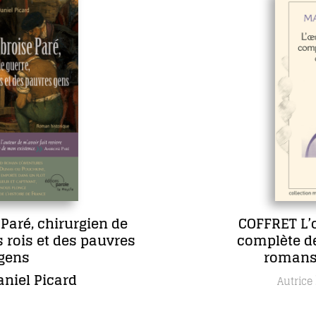
en de
COFFRET L’œuvre roman
pauvres
complète de Maria Borrél
romans, dont un inéd
Maria Borrély
Autrice