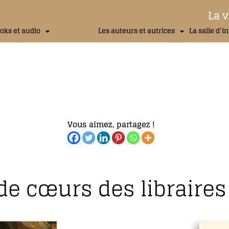
La v
oks et audio
Les auteurs et autrices
La salle d’i
Vous aimez, partagez !
de cœurs des libraires 