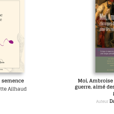
Moi, Ambroise Paré, chirurgi
guerre, aimé des rois et des 
gens
Daniel Picard
Auteur