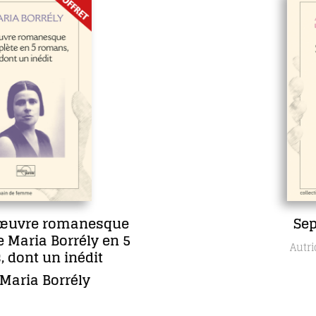
esque
Sept jours en fac
y en 5
Anne Lecour
Autrice
it