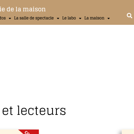
ie de la maison
nfos
La salle de spectacle
Le labo
La maison
et lecteurs