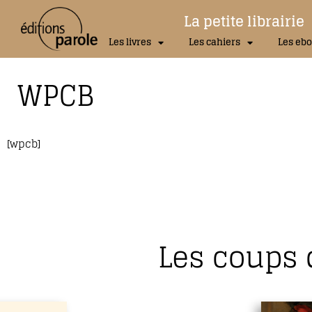
La petite librairie
Les livres
Les cahiers
Les ebo
WPCB
[wpcb]
Les coups 