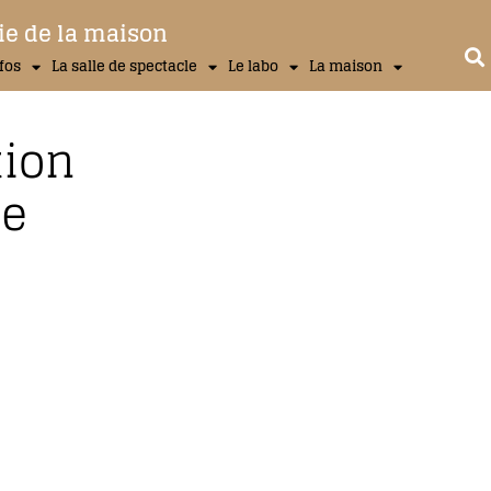
ie de la maison
nfos
La salle de spectacle
Le labo
La maison
tion
ce