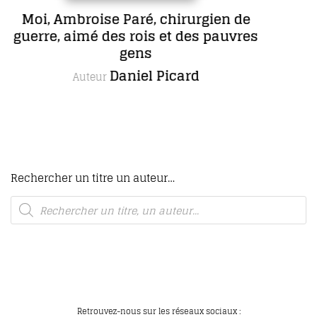
ré, chirurgien de
COFFRET L’œ
rois et des pauvres
complète de 
ens
romans, 
iel Picard
M
Autrice
Rechercher un titre un auteur…
Retrouvez-nous sur les réseaux sociaux :