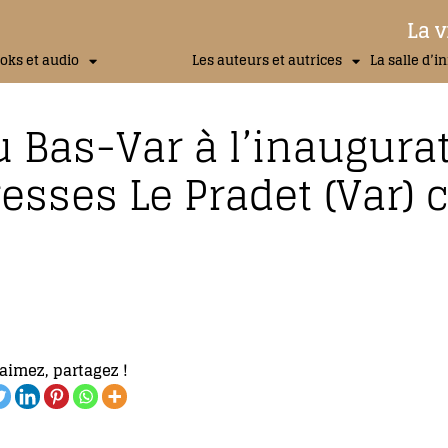
La v
oks et audio
Les auteurs et autrices
La salle d’i
 Bas-Var à l’inaugura
aresses Le Pradet (Var) 
aimez, partagez !