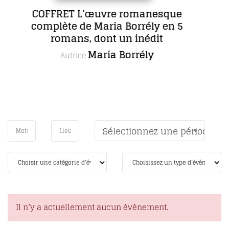
uvre romanesque
Sept 
Maria Borrély en 5
Autric
dont un inédit
aria Borrély
Sélectionnez une période
Il n’y a actuellement aucun évènement.