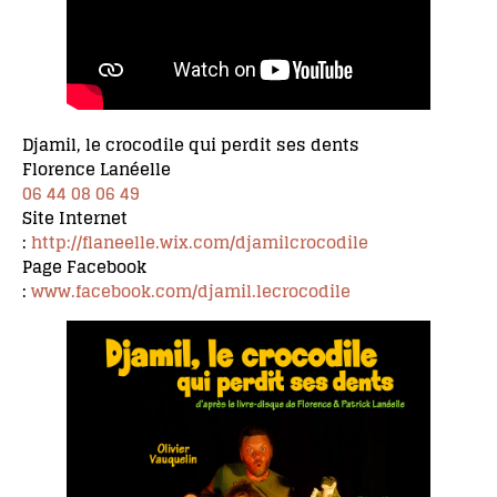
Djamil, le crocodile qui perdit ses dents
Florence Lanéelle
06 44 08 06 49
Site Internet
:
http://flaneelle.wix.com/djamilcrocodile
Page Facebook
:
www.facebook.com/djamil.lecrocodile