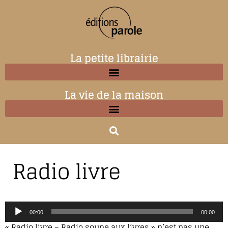
La petite librairie
La vie de la maison
Radio livre
Lecteur
00:00
00:00
audio
« Radio livre – Radio soupe aux livres » n’est pas une