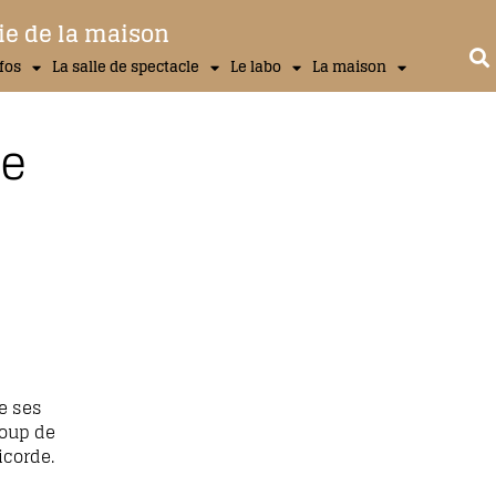
ie de la maison
nfos
La salle de spectacle
Le labo
La maison
me
de ses
coup de
icorde.