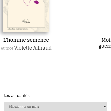
Moi, Ambroise Paré, chirurgien de
guerre, aimé des rois et des pauvres
gens
Daniel Picard
Auteur
Les actualités