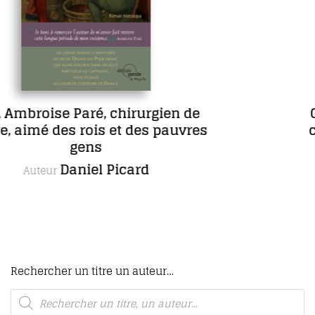
COFFRET L’œuvre romanesque
complète de Maria Borrély en 5
romans, dont un inédit
Maria Borrély
Autrice
Rechercher un titre un auteur…