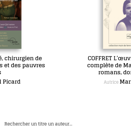
de
COFFRET L’œuvre romanesq
res
complète de Maria Borrély en
romans, dont un inédit
Maria Borrély
Autrice
Rechercher un titre un auteur…