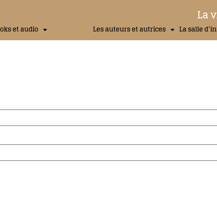
La v
oks et audio
Les auteurs et autrices
La salle d’i