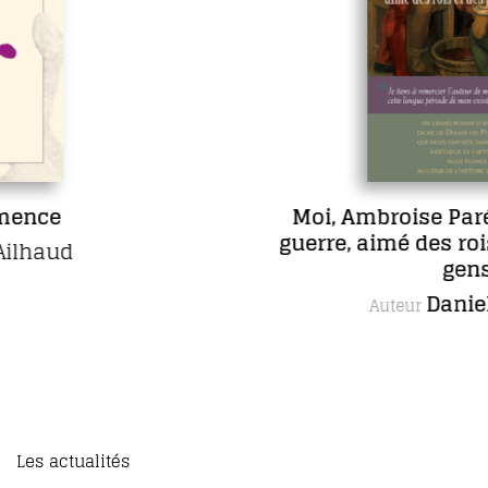
Moi, Ambroise Paré, chirurgien 
guerre, aimé des rois et des pauv
gens
Daniel Picard
Auteur
Les actualités