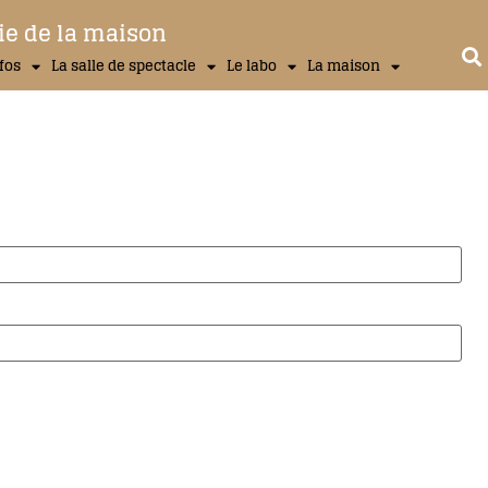
ie de la maison
nfos
La salle de spectacle
Le labo
La maison