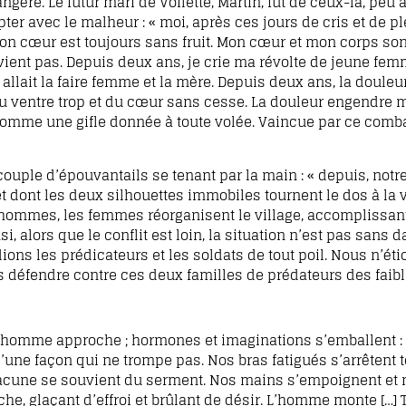
gère. Le futur mari de Voilette, Martin, fut de ceux-là, peu 
ter avec le malheur : « moi, après ces jours de cris et de pl
Mon cœur est toujours sans fruit. Mon cœur et mon corps son
ient pas. Depuis deux ans, je crie ma révolte de jeune fe
llait la faire femme et la mère. Depuis deux ans, la doule
du ventre trop et du cœur sans cesse. La douleur engendre m
comme une gifle donnée à toute volée. Vaincue par ce combat
ouple d’épouvantails se tenant par la main : « depuis, notre
 dont les deux silhouettes immobiles tournent le dos à la va
 ses hommes, les femmes réorganisent le village, accomplissan
alors que le conflit est loin, la situation n’est pas sans da
ns les prédicateurs et les soldats de tout poil. Nous n’ét
défendre contre ces deux familles de prédateurs des faible
n homme approche ; hormones et imaginations s’emballent :
une façon qui ne trompe pas. Nos bras fatigués s’arrêtent 
hacune se souvient du serment. Nos mains s’empoignent et 
rche, glaçant d’effroi et brûlant de désir. L’homme monte […]