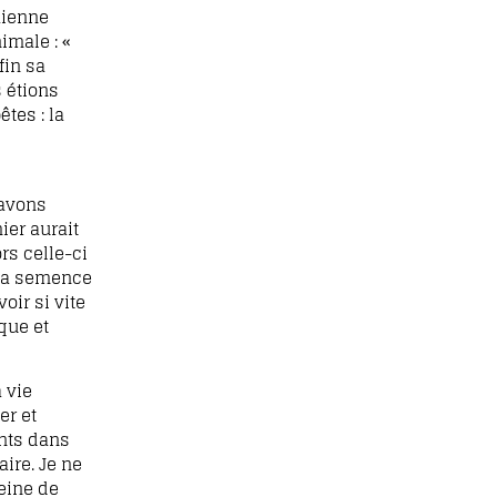
hienne
imale : «
fin sa
 étions
tes : la
’avons
ier aurait
ors celle-ci
 la semence
oir si vite
que et
 vie
er et
ents dans
ire. Je ne
eine de