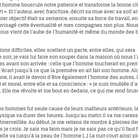
 cet homme bouscule notre patience et transforme la bonne c
 ». Et l’auteur, avec franchise, décrit sa mue avec sa soif an
 objectif était sa semence, ensuite sa force de travail, en
nvisagé cette éventualité et mes compagnes non plus. Nous
 nous vient de l’aube de l’humanité et même du monde des bê
 difficiles, elles scellent un pacte, entre elles, qui sera
soir, je vais lui faire son souper dans la maison où nous l
es avant son arrivée : celle que l’homme toucherait en prem
 à l’écart jusqu’à ce que la première en ait fait son homme. Al
ne, il avait le devoir d’être également l’homme des autres,
 et moral, entre elle et sa conscience : « je suis troublée d’av
. Elle me révolte et me bout en dedans, ce qui me rend brus
des hommes fut seule cause de leurs malheurs antérieurs, la
ysique va durer des heures. Jusqu’au matin il va me caress
émerveillée. Au début, je me retiens de mordre à pleines d
 crois. Je sais ma faim mais je ne sais pas ce qu’il faut fa
le va jusqu’à la peau de l’homme […] La nuit court ainsi pl