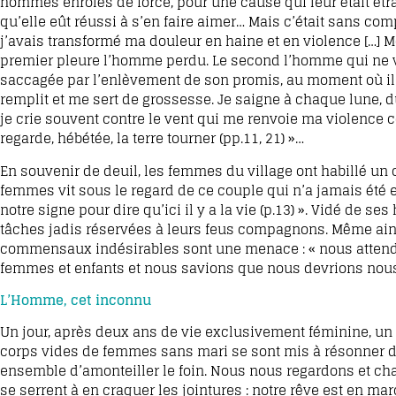
hommes enrôlés de force, pour une cause qui leur était étran
qu’elle eût réussi à s’en faire aimer… Mais c’était sans comp
j’avais transformé ma douleur en haine et en violence […] 
premier pleure l’homme perdu. Le second l’homme qui ne v
saccagée par l’enlèvement de son promis, au moment où il a
remplit et me sert de grossesse. Je saigne à chaque lune, 
je crie souvent contre le vent qui me renvoie ma violence 
regarde, hébétée, la terre tourner (pp.11, 21) »…
En souvenir de deuil, les femmes du village ont habillé un c
femmes vit sous le regard de ce couple qui n’a jamais été et
notre signe pour dire qu’ici il y a la vie (p.13) ». Vidé de
tâches jadis réservées à leurs feus compagnons. Même ainsi, 
commensaux indésirables sont une menace : « nous attendio
femmes et enfants et nous savions que nous devrions nous 
L’Homme, cet inconnu
Un jour, après deux ans de vie exclusivement féminine, u
corps vides de femmes sans mari se sont mis à résonner d’
ensemble d’amonteiller le foin. Nous nous regardons et c
se serrent à en craquer les jointures : notre rêve est en ma