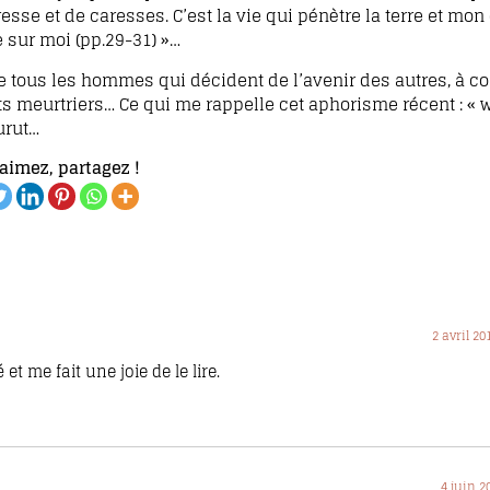
se et de caresses. C’est la vie qui pénètre la terre et mon 
sur moi (pp.29-31) »…
de tous les hommes qui décident de l’avenir des autres, à
its meurtriers… Ce qui me rappelle cet aphorisme récent : «
urut…
aimez, partagez !
2 avril 20
et me fait une joie de le lire.
4 juin 2