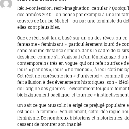
Récit-confession, récit-imagination, canular ? Quoiqu’i
des années 2010 – on pense par exemple à une imitatric
œuvres de Louise Michel – ou par une féministe du débu
elles sont plausibles.
Que ce récit soit faux, basé sur un ou des rêves, ou en p
fantasme « féminisant », particulièrement lourd de con
sans aucune distance critique, dans le cadre de loisir
dessinée, comme s’il s’agissait d’un témoignage, d’un d
contemporains très en vogue, qui ont refait surface d
leurs « glandes », leurs « hormones », à leur côté biolo
Cet récit ne représente rien « d’universel », comme il es
fait allusion à des événements historiques, son « idéolo
de l’origine des guerres – évidemment toujours fomenté
biologiquement pacifique, et tournée « instinctivement »
On sait ce que Mussolini a érigé ce préjugé populaire e
est pour la femme ». Actuellement, cette idée reçue n
féminisme. De nombreux historiens et historiennes, d
cessent de montrer son inanité.