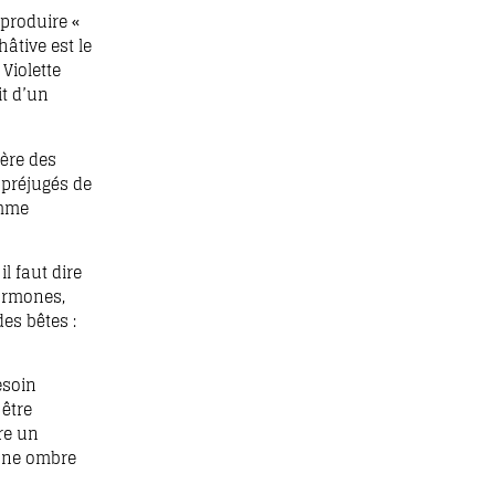
eproduire «
hâtive est le
Violette
it d’un
ière des
s préjugés de
omme
l faut dire
hormones,
es bêtes :
esoin
 être
re un
 une ombre