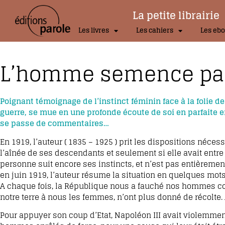
La petite librairie
Les livres
Les cahiers
Les ebo
L’homme semence par
Poignant témoignage de l’instinct féminin face à la folie 
guerre, se mue en une profonde écoute de soi en parfaite 
se passe de commentaires…
En 1919, l’auteur ( 1835 – 1925 ) prit les dispositions néce
l’aînée de ses descendants et seulement si elle avait entre 
personne suit encore ses instincts, et n’est pas entièremen
en juin 1919, l’auteur résume la situation en quelques mots 
A chaque fois, la République nous a fauché nos hommes comm
notre terre à nous les femmes, n’ont plus donné de récolte.
Pour appuyer son coup d’Etat, Napoléon III avait violemme