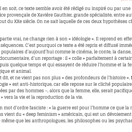
l en soit, ce texte semble avoir été rédigé ou inspiré ou par une
e provençale de Xavière Gauthier, grande spécialiste, entre aut
t du XXe siècle. On ne sait laquelle de ces deux hypothèses ch
artie vrai, ne change rien à son « idéologie ». Il reprend en effe
séquences. C’est pourquoi ce texte a été repris et diffusé imm
s populaires d’aujourd’hui comme le cinéma, le conte, la danse,
ocumentaire, d’un reportage : il « colle » parfaitement à certai
epuis quelque temps et qui essayent de réduire l’homme et la 
gique et animal.
t dit, et ne vient pas non plus « des profondeurs de l’histoire ».
gie » est anti-historique, car elle repose sur le cliché populair
es par des hommes –, alors que la femme, elle, serait pacifiqu
 vers la vie et la reproduction de la vie.
n mot d’ordre fasciste : « la guerre est pour l’homme ce que la 
ous vient du « deep feminism » américain, qui est un dévoiement
e même que les anthropologues, les philosophes ou les psychan