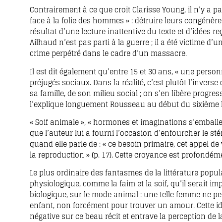
Contrairement à ce que croit Clarisse Young, il n’y a pa
face à la folie des hommes » : détruire leurs congénères
résultat d’une lecture inattentive du texte et d’idées r
Ailhaud n’est pas parti à la guerre ; il a été victime d’u
crime perpétré dans le cadre d’un massacre.
Il est dit également qu’entre 15 et 30 ans, « une perso
préjugés sociaux. Dans la réalité, c’est plutôt l’invers
sa famille, de son milieu social ; on s’en libère progres
l’explique longuement Rousseau au début du sixième l
« Soif animale », « hormones et imaginations s’emballen
que l’auteur lui a fourni l’occasion d’enfourcher le st
quand elle parle de : « ce besoin primaire, cet appel 
la reproduction » (p. 17). Cette croyance est profondéme
Le plus ordinaire des fantasmes de la littérature popul
physiologique, comme la faim et la soif, qu’il serait im
biologique, sur le mode animal : une telle femme ne peu
enfant, non forcément pour trouver un amour. Cette id
négative sur ce beau récit et entrave la perception de l