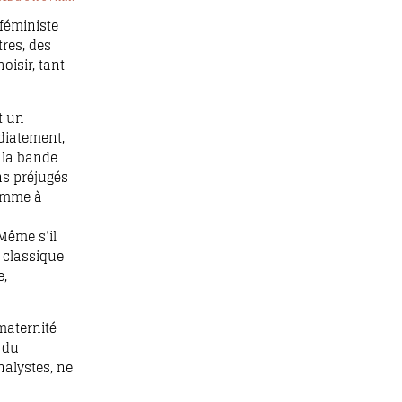
 féministe
res, des
oisir, tant
t un
édiatement,
 la bande
ns préjugés
femme à
 Même s’il
e classique
e,
maternité
 du
alystes, ne