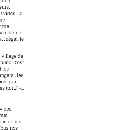
après
eurs,
t vides. Le
mme
ur me
a colère et
 inégal, je
 village de
llée. C’est
t les
ngers : les
ions que
s (p.11) »…
 « nos
tous
nos doigts
 Tous nos