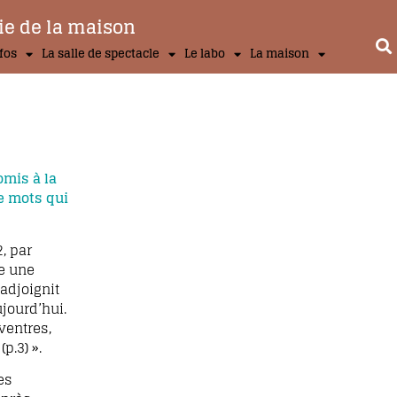
ie de la maison
nfos
La salle de spectacle
Le labo
La maison
omis à la
e mots qui
, par
ge une
adjoignit
ujourd’hui.
ventres,
p.3) ».
es