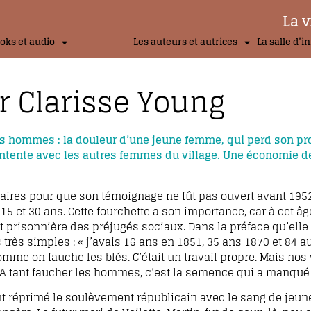
La v
oks et audio
Les auteurs et autrices
La salle d’i
 Clarisse Young
des hommes : la douleur d’une jeune femme, qui perd son pr
entente avec les autres femmes du village. Une économie d
ssaires pour que son témoignage ne fût pas ouvert avant 1952
15 et 30 ans. Cette fourchette a son importance, car à cet â
t prisonnière des préjugés sociaux. Dans la préface qu’elle 
très simples : « j’avais 16 ans en 1851, 35 ans 1870 et 84 a
e on fauche les blés. C’était un travail propre. Mais nos 
 A tant faucher les hommes, c’est la semence qui a manqué (
nt réprimé le soulèvement républicain avec le sang de jeun