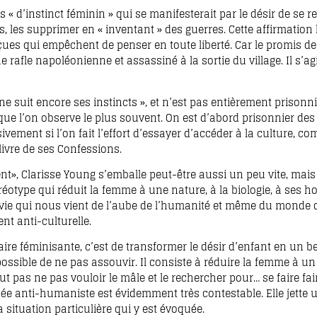
s « d’instinct féminin » qui se manifesterait par le désir de se r
, les supprimer en « inventant » des guerres. Cette affirmation 
eçues qui empêchent de penser en toute liberté. Car le promis de 
ne rafle napoléonienne et assassiné à la sortie du village. Il s’ag
nne suit encore ses instincts », et n’est pas entièrement prisonn
e que l’on observe le plus souvent. On est d’abord prisonnier de
sivement si l’on fait l’effort d’essayer d’accéder à la culture, c
ivre de ses Confessions.
t», Clarisse Young s’emballe peut-être aussi un peu vite, mais i
éréotype qui réduit la femme à une nature, à la biologie, à ses 
de vie qui nous vient de l’aube de l’humanité et même du monde d
nt anti-culturelle.
aire féminisante, c’est de transformer le désir d’enfant en un b
possible de ne pas assouvir. Il consiste à réduire la femme à un
t pas ne pas vouloir le mâle et le rechercher pour… se faire fai
ée anti-humaniste est évidemment très contestable. Elle jette
a situation particulière qui y est évoquée.