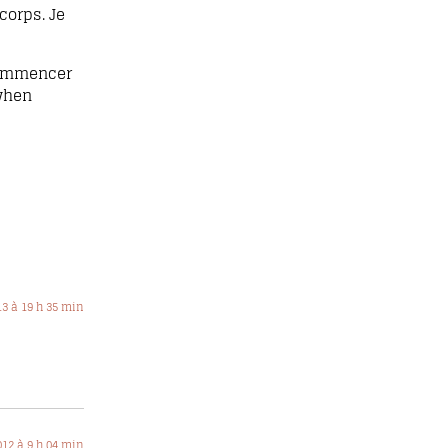
corps. Je
 commencer
 when
13 à 19 h 35 min
012 à 9 h 04 min