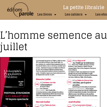
La petite librairie
Les livres
Les cahiers
Les ebo
L’homme semence au F
juillet