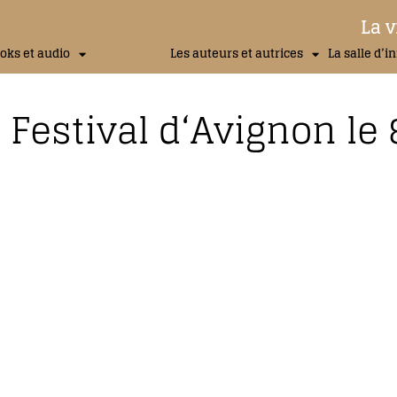
La v
oks et audio
Les auteurs et autrices
La salle d’i
estival d‘Avignon le 