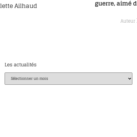
guerre, aimé des rois et des pauvres
gens
Daniel Picard
Auteur
Les actualités