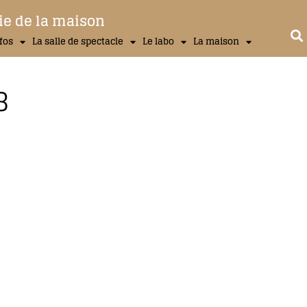
ie de la maison
nfos
La salle de spectacle
Le labo
La maison
8