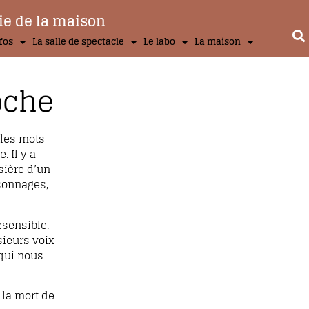
ie de la maison
nfos
La salle de spectacle
Le labo
La maison
oche
 les mots
. Il y a
isière d’un
rsonnages,
rsensible.
sieurs voix
 qui nous
 la mort de