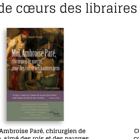
de cœurs des libraires 
COFFRET L’œuvre romanesque
complète de Maria Borrély en 5