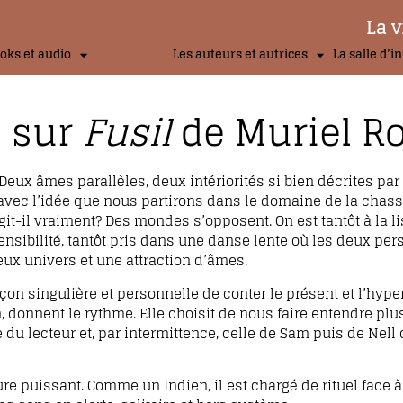
La v
oks et audio
Les auteurs et autrices
La salle d’i
. sur
Fusil
de Muriel R
ux âmes parallèles, deux intériorités si bien décrites par
 avec l’idée que nous partirons dans le domaine de la chasse
agit-il vraiment? Des mondes s’opposent. On est tantôt à la l
nsibilité, tantôt pris dans une danse lente où les deux pe
Deux univers et une attraction d’âmes.
açon singulière et personnelle de conter le présent et l’hype
, donnent le rythme. Elle choisit de nous faire entendre plu
 du lecteur et, par intermittence, celle de Sam puis de Nell
re puissant. Comme un Indien, il est chargé de rituel face à