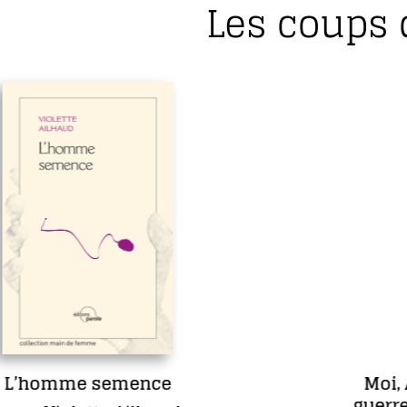
Les coups 
Moi, Ambroise Paré, chirurgien de
guerre, aimé des rois et des pauvres