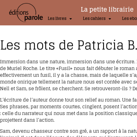
La petite librairie
Les livres
Les cahiers
Les ebo
Les mots de Patricia B
Immersion dans une nature, immersion dans une écriture. De
de Muriel Roche. Le titre «Fusil» nous fait débuter le roman
effectivement un fusil, il y a la chasse, mais de laquelle s’
monde onirique tellement la nature nous est contée avec se
Nell et Sam, se frôlent, se cherchent. Se retrouveront-ils ? 
L’écriture de l’auteur donne tout son relief au roman. Une f
Ses phrases, par moments courtes, cinglent, posent l’action
: celle du narrateur qui nous met dans la position classique
projettent dans l’action.
Sam, devenu chasseur contre son gré, a un rapport à la natu