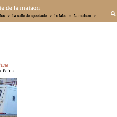
ie de la maison
nfos
La salle de spectacle
Le labo
La maison
d’une
s-Bains.