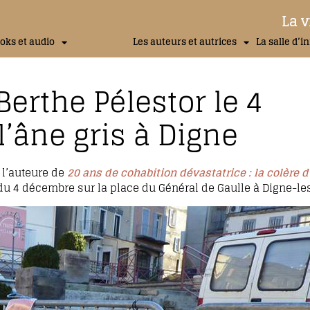
La v
oks et audio
Les auteurs et autrices
La salle d’i
Berthe Pélestor le 4
l’âne gris à Digne
 l’auteure de
20 ans de cohabition dévastatrice : la colère 
ée du 4 décembre sur la place du Général de Gaulle à Digne-le