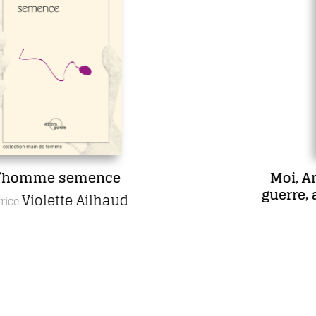
Moi, Ambroise Paré, chirurgien de
guerre, aimé des rois et des pauvres
gens
Daniel Picard
Auteur