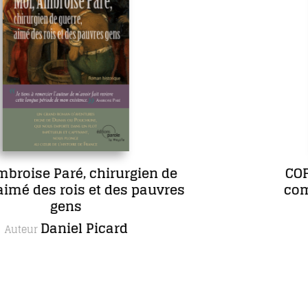
COFFRET L’œuvre romanesque
complète de Maria Borrély en 5
romans, dont un inédit
Maria Borrély
Autrice