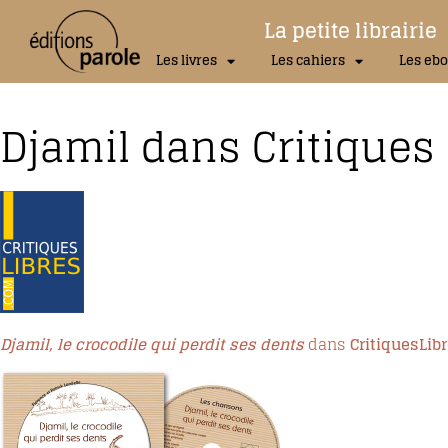
La petite librairie
Les livres
Les cahiers
Les ebo
Djamil dans Critiques 
Djamil, le crocodile qui perdit ses dents
dans
CritiquesLib