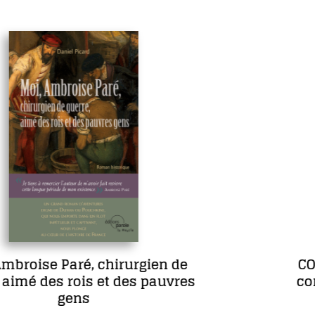
COFFRET L’œuvre romanesque
complète de Maria Borrély en 5
romans, dont un inédit