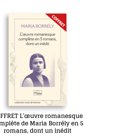
Sept jours en face
Anne Lecourt
Autrice