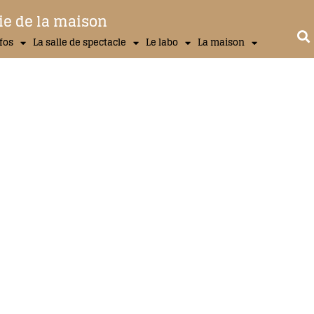
ie de la maison
nfos
La salle de spectacle
Le labo
La maison