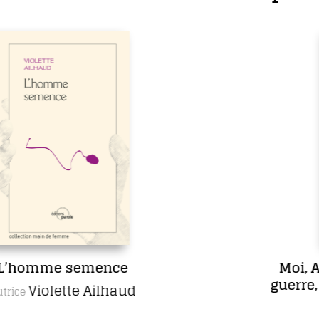
Moi, Ambroise Paré, chirurgien de
guerre, aimé des rois et des pauvres
gens