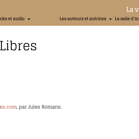
La v
oks et audio
Les auteurs et autrices
La salle d’i
Libres
res.com
, par Jules Romans.