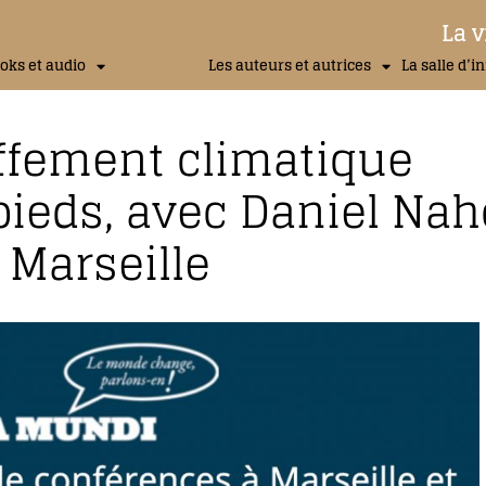
La v
oks et audio
Les auteurs et autrices
La salle d’i
ffement climatique
eds, avec Daniel Nah
 Marseille