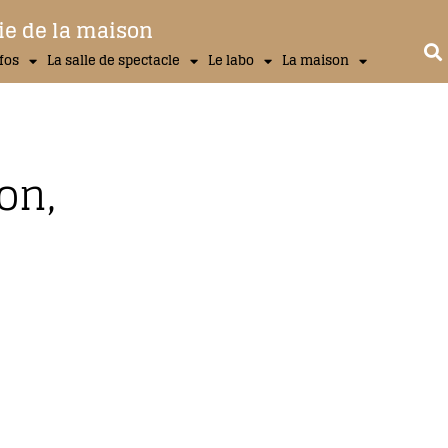
ie de la maison
nfos
La salle de spectacle
Le labo
La maison
on,