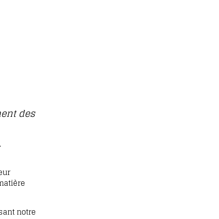
ment des
.
eur
matière
sant notre