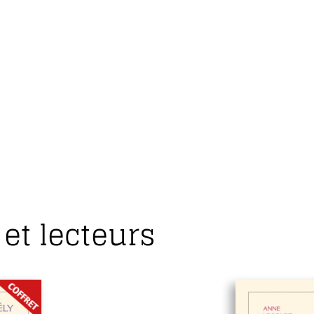
Rien qu’une grimace dans les affaire
du monde
Daniel Nahon
Auteur
et lecteurs