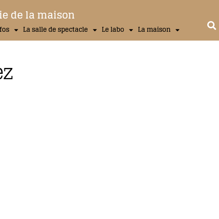
ie de la maison
nfos
La salle de spectacle
Le labo
La maison
ez