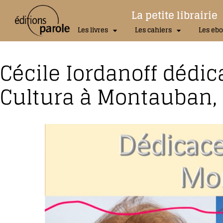
La petite librairie
Les livres
Les cahiers
Les ebo
Cécile Iordanoff dédic
Cultura à Montauban, 