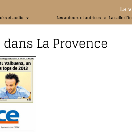
La v
oks et audio
Les auteurs et autrices
La salle d’i
dans La Provence