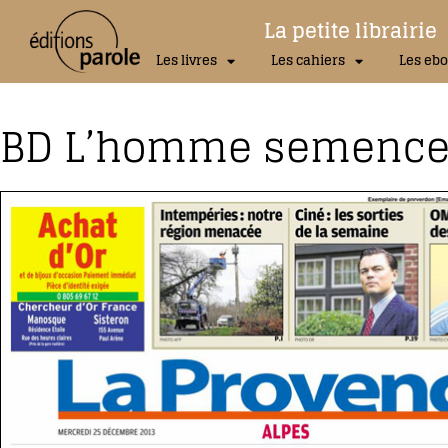
La petite librairie
Les livres
Les cahiers
Les ebo
BD L’homme semence 