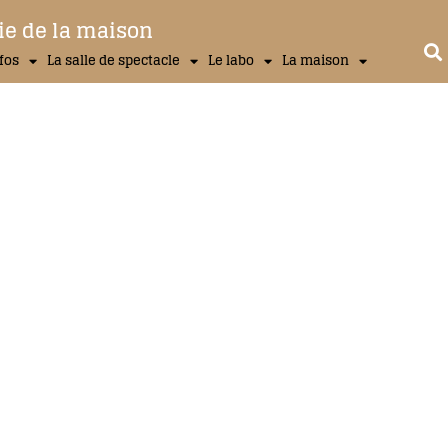
ie de la maison
nfos
La salle de spectacle
Le labo
La maison