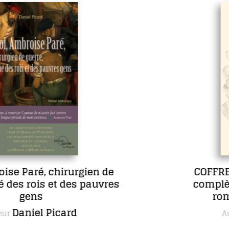
e
COFFRET L’œuvre romanesqu
es
complète de Maria Borrély en 
romans, dont un inédit
Maria Borrély
Autrice