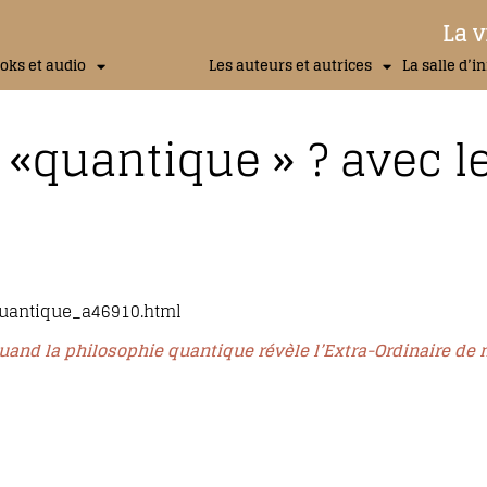
La v
oks et audio
Les auteurs et autrices
La salle d’i
it «quantique » ? avec l
-quantique_a46910.html
and la philosophie quantique révèle l’Extra-Ordinaire de 