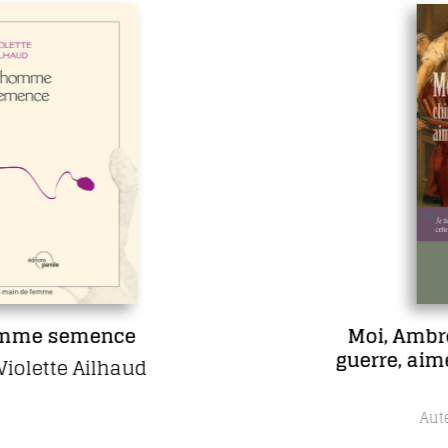
Moi, Ambroise Paré, chirurgien d
guerre, aimé des rois et des pauvr
gens
Daniel Picard
Auteur