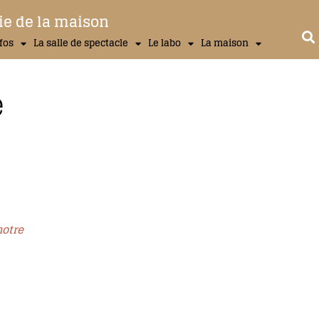
ie de la maison
nfos
La salle de spectacle
Le labo
La maison
e
notre