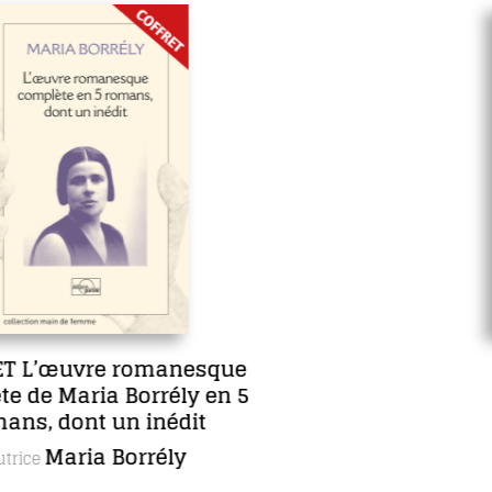
e
Sept jours en face
5
Anne Lecourt
Autrice