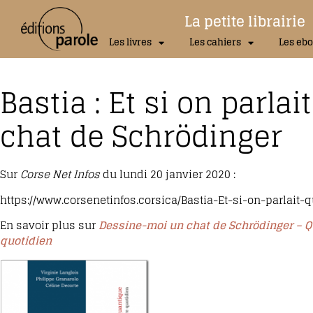
La petite librairie
Les livres
Les cahiers
Les ebo
Bastia : Et si on parla
chat de Schrödinger
Sur
Corse Net Infos
du lundi 20 janvier 2020 :
https://www.corsenetinfos.corsica/Bastia-Et-si-on-parlait
En savoir plus sur
Dessine-moi un chat de Schrödinger – Qu
quotidien