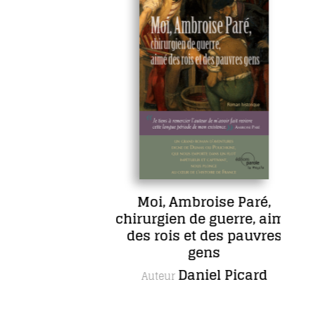
e
Moi, Ambroise Paré,
chirurgien de guerre, aimé
ud
des rois et des pauvres
gens
Daniel Picard
Auteur