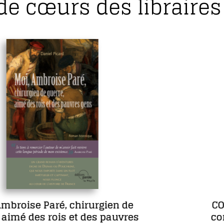
de cœurs des libraires 
COFFRET L’œuvre romanesque
complète de Maria Borrély en 5