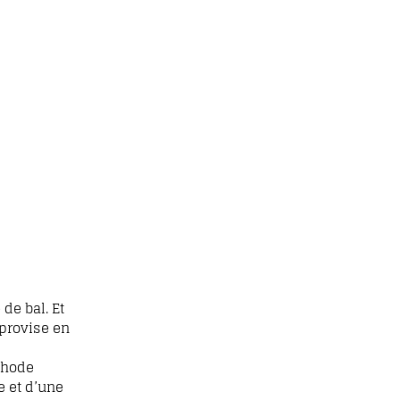
de bal. Et
mprovise en
éthode
e et d’une