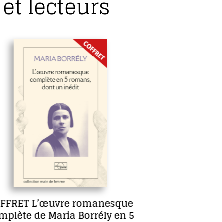
et lecteurs
Sept jours en face
Anne Lecourt
Autrice