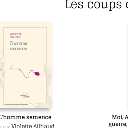
Les coups 
Moi, Ambroise Paré, chirurgien de
guerre, aimé des rois et des pauvres