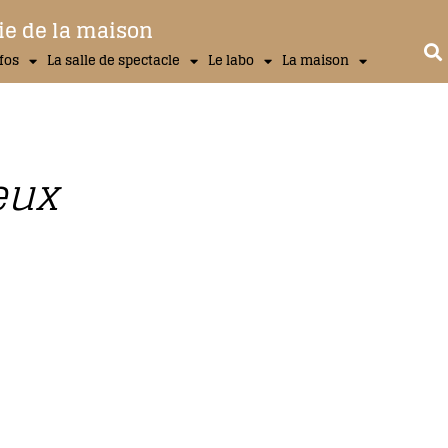
ie de la maison
nfos
La salle de spectacle
Le labo
La maison
eux