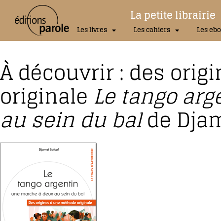
La petite librairie
Les livres
Les cahiers
Les ebo
À découvrir : des ori
originale
Le tango arg
au sein du bal
de Djam