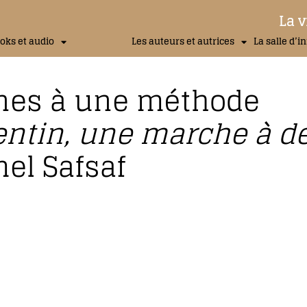
La v
oks et audio
Les auteurs et autrices
La salle d’i
gines à une méthode
entin, une marche à d
el Safsaf