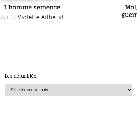
Moi, Ambroise Paré, chirurgien de
guerre, aimé des rois et des pauvres
gens
Daniel Picard
Auteur
Les actualités