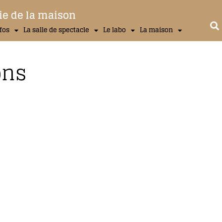
ie de la maison
nfos
La salle de spectacle
Le labo
La maison
ons