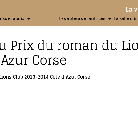
La v
oks et audio
Les auteurs et autrices
La salle d’i
du Prix du roman du Li
’Azur Corse
Lions Club 2013-2014 Côte d’Azur Corse
: