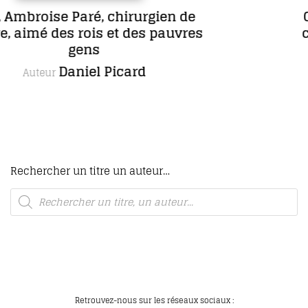
COFFRET L’œuvre romanesque
complète de Maria Borrély en 5
romans, dont un inédit
Maria Borrély
Autrice
Rechercher un titre un auteur…
Retrouvez-nous sur les réseaux sociaux :