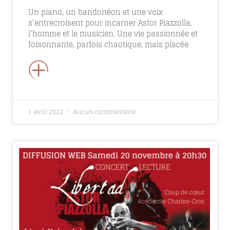
Un piano, un bandonéon et une voix
s’entrecroisent pour incarner Astor Piazzolla,
l’homme et le musicien. Une vie passionnée et
foisonnante, parfois chaotique, mais placée
+
1 avril 2022
Aucun commentaire