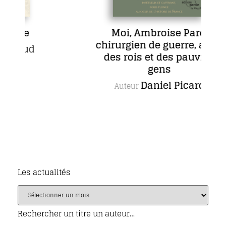
ce
Moi, Ambroise Paré,
chirurgien de guerre, aimé
haud
des rois et des pauvres
gens
Daniel Picard
Auteur
Les actualités
Rechercher un titre un auteur…