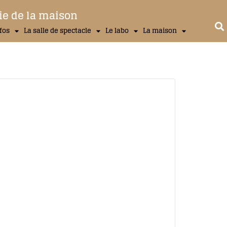
ie de la maison
nfos
La salle de spectacle
Le labo
La maison