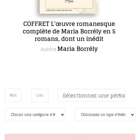
uvre romanesque
Sept 
aria Borrély en 5
Autrice
ont un inédit
ria Borrély
Sélectionnez une période