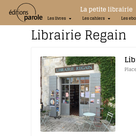
La petite librairie
Les livres
Les cahiers
Les ebo
Librairie Regain
Lib
Place