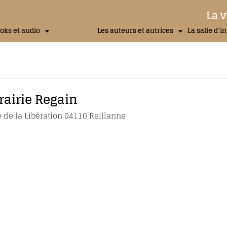
La v
oks et audio
Les auteurs et autrices
La salle d’i
rairie Regain
 de la Libération 04110 Reillanne