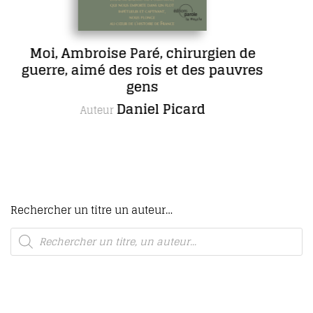
ré, chirurgien de
COFFRET L’œ
ois et des pauvres
complète de M
ns
romans, d
el Picard
Ma
Autrice
Rechercher un titre un auteur…