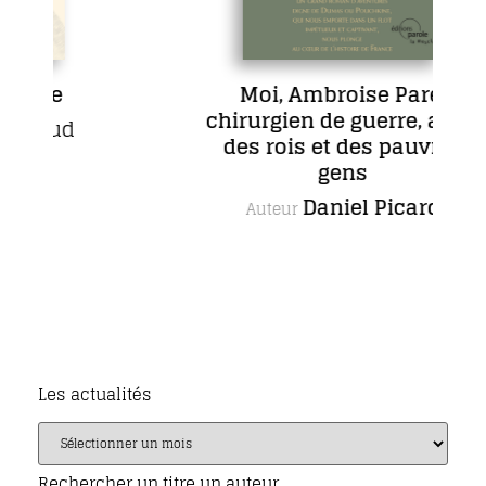
ce
Moi, Ambroise Paré,
chirurgien de guerre, aimé
haud
des rois et des pauvres
gens
Daniel Picard
Auteur
Les actualités
Rechercher un titre un auteur…