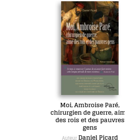
e
Moi, Ambroise Paré,
chirurgien de guerre, aimé
ud
des rois et des pauvres
gens
Daniel Picard
Auteur