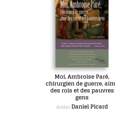
e
Moi, Ambroise Paré,
chirurgien de guerre, aimé
ud
des rois et des pauvres
gens
Daniel Picard
Auteur