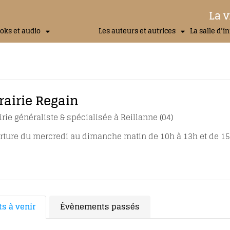
La v
oks et audio
Les auteurs et autrices
La salle d’i
rairie Regain
irie généraliste & spécialisée à Reillanne (04)
rture du mercredi au dimanche matin de 10h à 13h et de 15
s à venir
Évènements passés