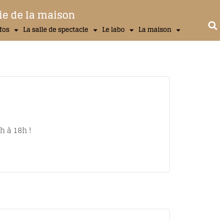
ie de la maison
nfos
La salle de spectacle
Le labo
La maison
h à 18h !