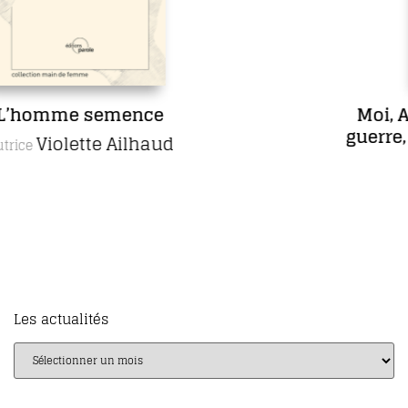
Moi, Ambroise Paré, chiru
guerre, aimé des rois et d
gens
Daniel Picar
Auteur
Les actualités