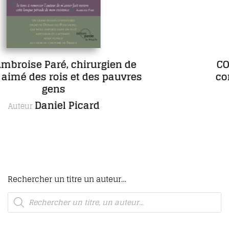
rgien de
COFFRET L’œuvre rom
es pauvres
complète de Maria Bor
romans, dont un i
d
Maria Borr
Autrice
Rechercher un titre un auteur…