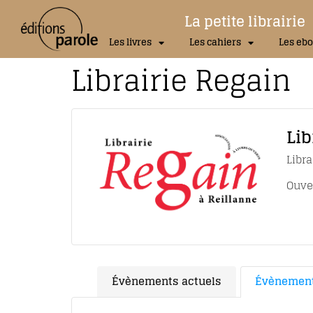
La petite librairie
Les livres
Les cahiers
Les ebo
Librairie Regain
Lib
Libra
Ouve
Évènements actuels
Évènement