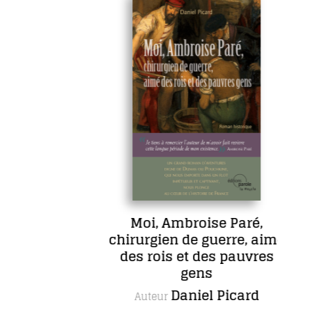
Moi, Ambroise Paré,
chirurgien de guerre, aimé
d
des rois et des pauvres
gens
Daniel Picard
Auteur