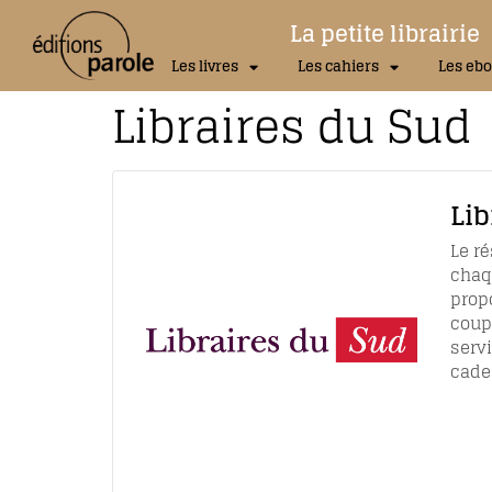
La petite librairie
Les livres
Les cahiers
Les ebo
Libraires du Sud
Lib
Le r
chaqu
propo
coups
serv
cade