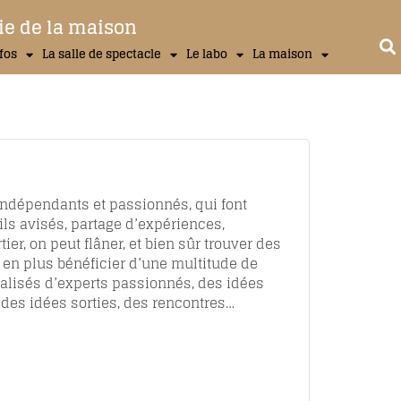
ie de la maison
nfos
La salle de spectacle
Le labo
La maison
 indépendants et passionnés, qui font
eils avisés, partage d’expériences,
r, on peut flâner, et bien sûr trouver des
en plus bénéficier d’une multitude de
isés d’experts passionnés, des idées
des idées sorties, des rencontres…