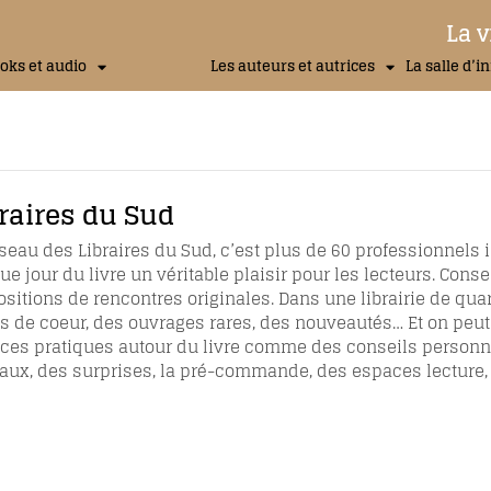
La v
oks et audio
Les auteurs et autrices
La salle d’i
raires du Sud
éseau des Libraires du Sud, c’est plus de 60 professionnels
e jour du livre un véritable plaisir pour les lecteurs. Cons
sitions de rencontres originales. Dans une librairie de quartie
 de coeur, des ouvrages rares, des nouveautés… Et on peut 
ices pratiques autour du livre comme des conseils personnal
aux, des surprises, la pré-commande, des espaces lecture, 