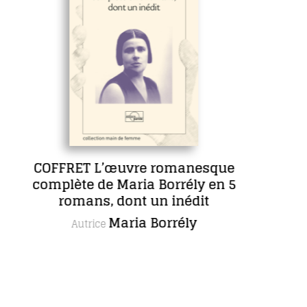
e romanesque
Sept jou
a Borrély en 5
Ann
Autrice
 un inédit
 Borrély