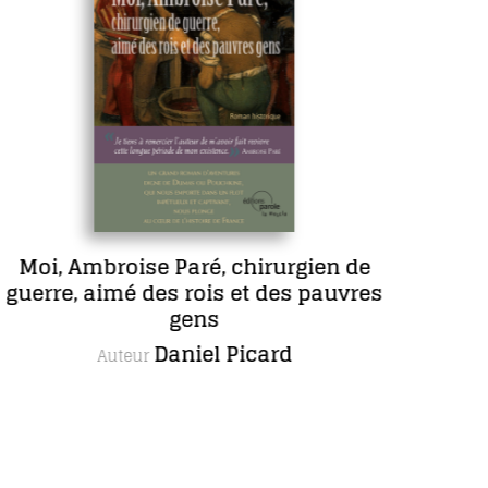
 chirurgien de
COFFRET L’œuvr
 et des pauvres
complète de Mari
romans, dont
Picard
Maria
Autrice