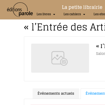
La petite librairie
Les livres
Les cahiers
Les ebo
« l’Entrée des Art
« l
Salo
Évènements actuels
Évènement