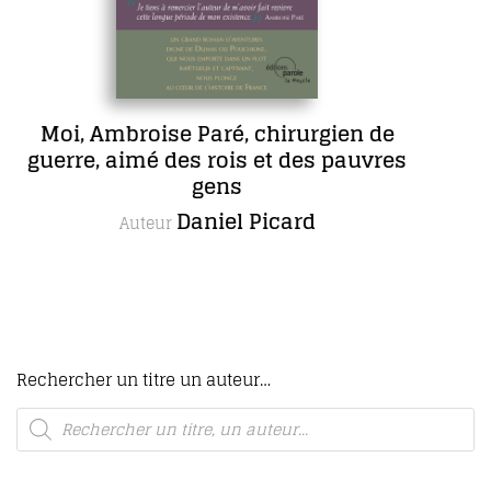
ré, chirurgien de
COFFRET L’œ
rois et des pauvres
complète de 
ens
romans, 
iel Picard
M
Autrice
Rechercher un titre un auteur…