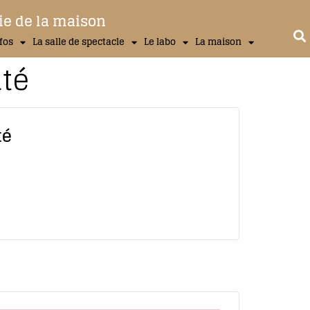
ie de la maison
nfos
La salle de spectacle
Le labo
La maison
ité
té