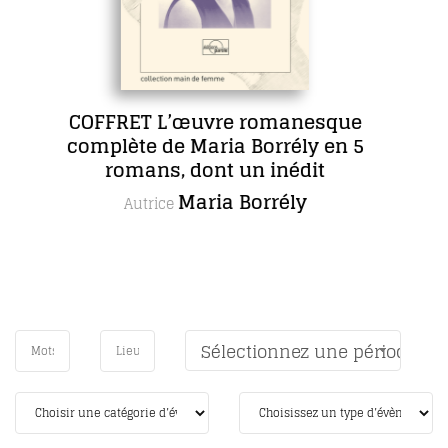
uvre romanesque
Sept 
Maria Borrély en 5
Autric
dont un inédit
aria Borrély
Sélectionnez une période