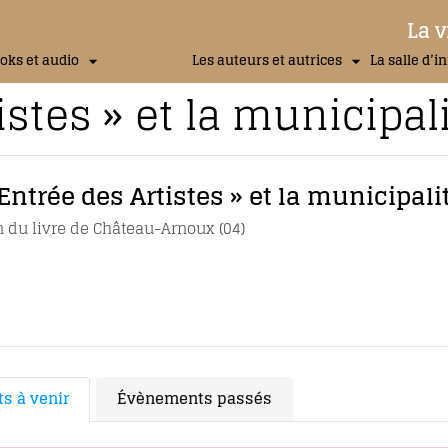
La v
oks et audio
Les auteurs et autrices
La salle d’i
istes » et la municipal
’Entrée des Artistes » et la municipali
n du livre de Château-Arnoux (04)
s à venir
Évènements passés