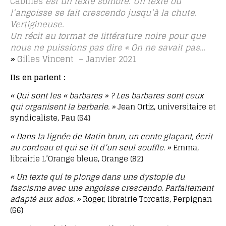
Cabines
est un texte sombre. Un texte où
l’angoisse se fait crescendo jusqu’à la chute.
Vertigineuse.
Un récit au format de littérature noire pour que
nous ne puissions pas dire « On ne savait pas…
»
Gilles Vincent – Janvier 2021
Ils en parlent :
« Qui sont les « barbares » ? Les barbares sont ceux
qui organisent la barbarie. »
Jean Ortiz, universitaire et
syndicaliste, Pau (64)
« Dans la lignée de Matin brun, un conte glaçant, écrit
au cordeau et qui se lit d’un seul souffle. »
Emma,
librairie L’Orange bleue, Orange (82)
« Un texte qui te plonge dans une dystopie du
fascisme avec une angoisse crescendo. Parfaitement
adapté aux ados. »
Roger, librairie Torcatis, Perpignan
(66)