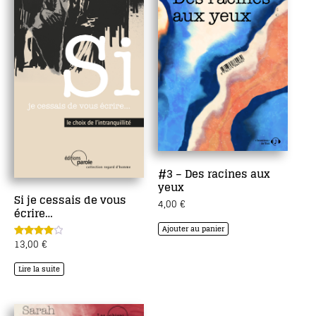
#3 – Des racines aux
yeux
Si je cessais de vous
4,00
€
écrire…
Ajouter au panier
13,00
€
Note
4.00
sur 5
Lire la suite