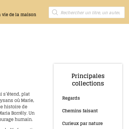
a vie de la maison
Principales
collections
 s’étend, plat
Regards
(10)
aysans où Marie,
e histoire de
Chemins faisant
(4)
Maria Borrély. Un
courage humain.
Curieux par nature
(5)