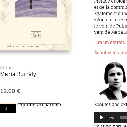
Préface et biog
et de la commun
Également dans 
«Vous m’avez eu
le vent de Puim
vent de Maria B
Lire un extrait.
Écoutez les pr
Autrice
Maria Borrély
12,00
€
Écoutez des ext
Ajouter au panier
Lecteur
00:00
audio
Vous pouvez re