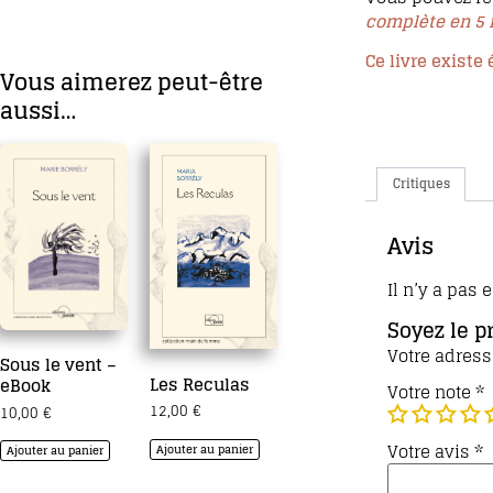
complète en 5 
Ce livre exist
Vous aimerez peut-être
aussi…
Critiques
Avis
Il n’y a pas 
Soyez le p
Votre adress
Sous le vent –
Les Reculas
eBook
Votre note
*
12,00
€
10,00
€
Votre avis
*
Ajouter au panier
Ajouter au panier