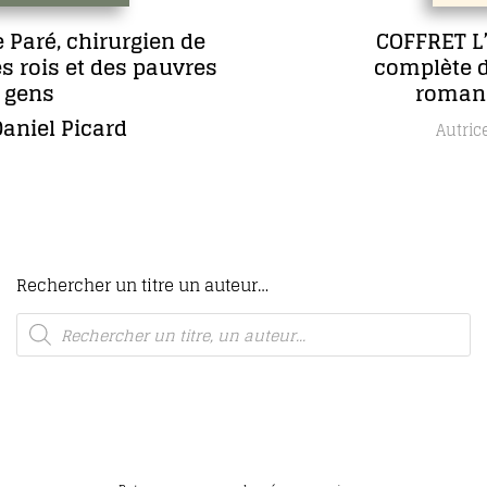
COFFRET L’œuvre romanesque
complète de Maria Borrély en 5
romans, dont un inédit
Maria Borrély
Autrice
Rechercher un titre un auteur…