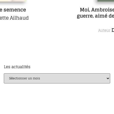
Moi, Ambroise Paré, chirurgien de
guerre, aimé des rois et des pauvres
gens
Daniel Picard
Auteur
Les actualités