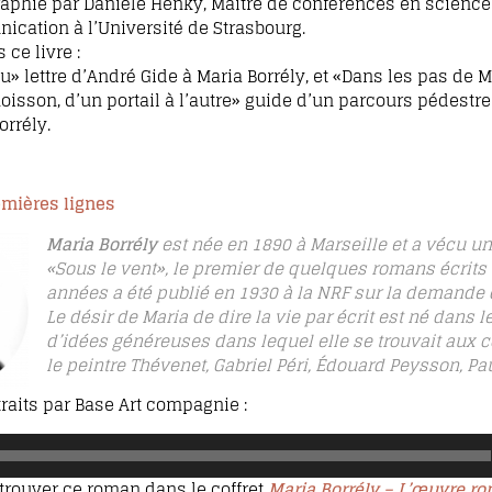
raphie par Danièle Henky, Maître de conférences en science
ication à l’Université de Strasbourg.
ce livre :
» lettre d’André Gide à Maria Borrély, et «Dans les pas de M
oisson, d’un portail à l’autre» guide d’un parcours pédestre
orrély.
emières lignes
Maria Borrély
est née en 1890 à Marseille et a vécu une
«Sous le vent», le premier de quelques romans écrit
années a été publié en 1930 à la NRF sur la demande 
Le désir de Maria de dire la vie par écrit est né dans 
d’idées généreuses dans lequel elle se trouvait aux c
le peintre Thévenet, Gabriel Péri, Édouard Peysson, Pa
raits par Base Art compagnie :
trouver ce roman dans le coffret
Maria Borrély – L’œuvre 