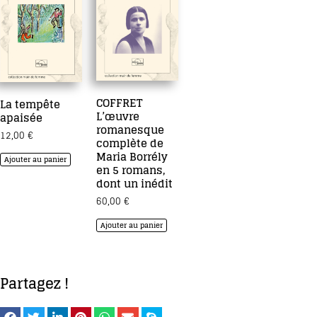
COFFRET
La tempête
L’œuvre
apaisée
romanesque
12,00
€
complète de
Maria Borrély
Ajouter au panier
en 5 romans,
dont un inédit
60,00
€
Ajouter au panier
Partagez !