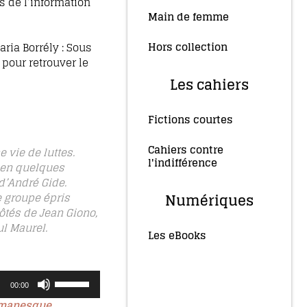
s de l’information
Main de femme
(34)
Hors collection
aria Borrély : Sous
(4)
 pour retrouver le
Les cahiers
Fictions courtes
(3)
Cahiers contre
 vie de luttes.
l'indifférence
(2)
s en quelques
d’André Gide.
le groupe épris
Numériques
ôtés de Jean Giono,
ul Maurel.
Les eBooks
(36)
Utilisez
les
00:00
flèches
romanesque