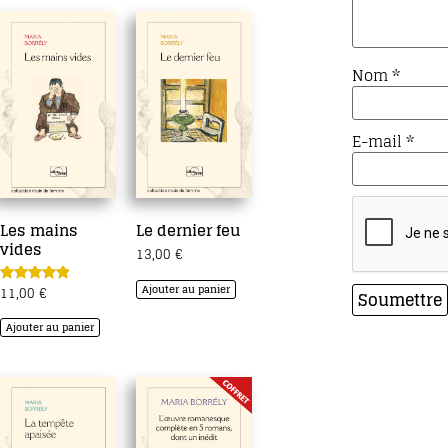
Nom
*
E-mail
*
Les mains
Le dernier feu
vides
13,00
€
Ajouter au panier
11,00
€
Note
5.00
sur 5
Ajouter au panier