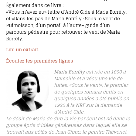
Également dans ce livre :
«Vous m’avez eu» lettre d’André Gide à Maria Borrély,
et «Dans les pas de Maria Borrély : Sous le vent de
Puimoisson, d’un portail à l’autre» guide d’un
parcours pédestre pour retrouver le vent de Maria
Borrély.
Lire un extrait.
Écoutez les premières lignes
Maria Borrély
est née en 1890 à
Marseille et a vécu une vie de
luttes. «Sous le vent», le premier
de quelques romans écrits en
quelques années a été publié en
1930 à la NRF sur la demande
d’André Gide.
Le désir de Maria de dire la vie par écrit est né dans le
groupe épris d’idées généreuses dans lequel elle se
trouvait aux côtés de Jean Giono, le peintre Thévenet,