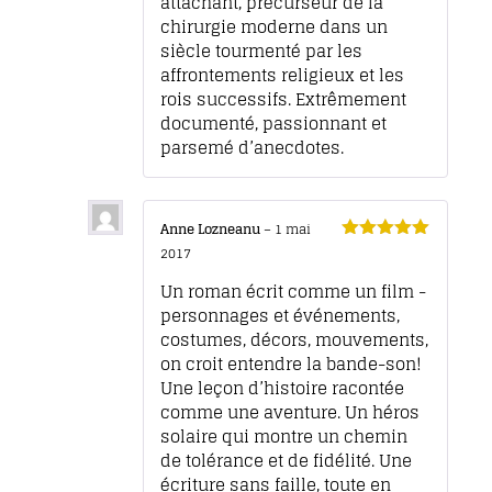
attachant, précurseur de la
chirurgie moderne dans un
siècle tourmenté par les
affrontements religieux et les
rois successifs. Extrêmement
documenté, passionnant et
parsemé d’anecdotes.
Anne Lozneanu
–
1 mai
2017
Note
5
sur 5
Un roman écrit comme un film -
personnages et événements,
costumes, décors, mouvements,
on croit entendre la bande-son!
Une leçon d’histoire racontée
comme une aventure. Un héros
solaire qui montre un chemin
de tolérance et de fidélité. Une
écriture sans faille, toute en