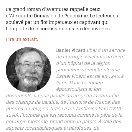
Ce grand roman d’aventures rappelle ceux
d’Alexandre Dumas ou de Pouchkine. Le lecteur est
soulevé par un flot impétueux et captivant qui
l’emporte de rebondissements en découvertes.
Lire un extrait.
Daniel Picard
Chef d’un service
de chirurgie viscérale au sein
d’un hôpital de la région
parisienne durant trente ans,
Daniel Picard est né en 1945, à
Paris. Dans ce roman
époustouflant et fort
documenté, il nous plonge au cœur de la chirurgie
des champs de bataille, de l’histoire de France, des
guerres de religion. Grâce à lui, Ambroise Paré (1510-
1590), l’homme qui est reconnu comme le père de la
chirurgie moderne, prend enfin la parole. À côté des
aspects rocambolesques et héroïques, de