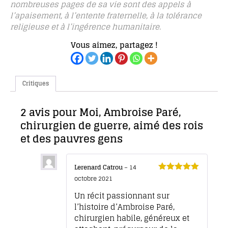
nombreuses pages de sa vie sont des appels à
l’apaisement, à l’entente fraternelle, à la tolérance
religieuse et à l’ingérence humanitaire.
Vous aimez, partagez !
Critiques
2 avis pour
Moi, Ambroise Paré,
chirurgien de guerre, aimé des rois
et des pauvres gens
Lerenard Catrou
–
14
octobre 2021
Note
5
sur 5
Un récit passionnant sur
l’histoire d’Ambroise Paré,
chirurgien habile, généreux et