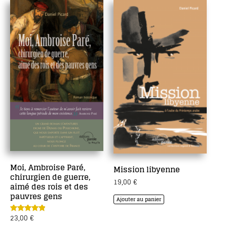
Moi, Ambroise Paré,
Mission libyenne
chirurgien de guerre,
19,00
€
aimé des rois et des
pauvres gens
Ajouter au panier
23,00
€
Note
5.00