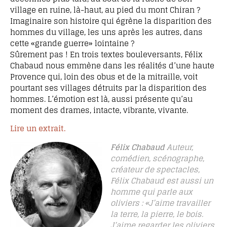
village en ruine, là-haut, au pied du mont Chiran ?
Imaginaire son histoire qui égrène la disparition des
hommes du village, les uns après les autres, dans
cette «grande guerre» lointaine ?
Sûrement pas ! En trois textes bouleversants, Félix
Chabaud nous emmène dans les réalités d’une haute
Provence qui, loin des obus et de la mitraille, voit
pourtant ses villages détruits par la disparition des
hommes. L’émotion est là, aussi présente qu’au
moment des drames, intacte, vibrante, vivante.
Lire un extrait.
Félix Chabaud
Auteur,
comédien, scénographe,
créateur de spectacles,
Félix Chabaud est aussi un
homme qui parle aux
oliviers : «J’aime travailler
la terre, la pierre, le bois.
J’aime regarder les oliviers