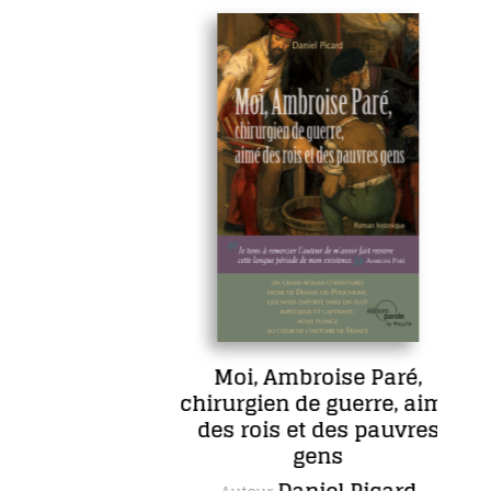
Moi, Ambroise Paré,
chirurgien de guerre, aimé
d
des rois et des pauvres
gens
Daniel Picard