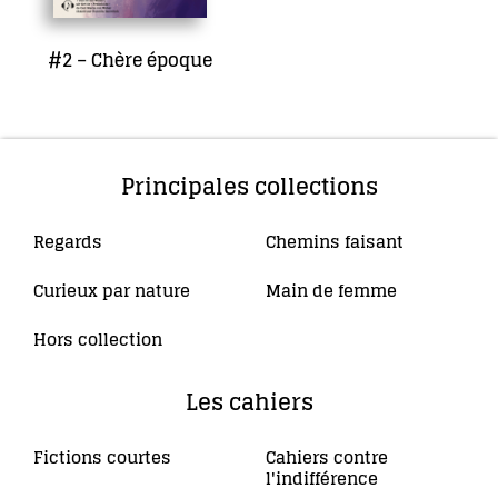
#2 – Chère époque
4,00
€
Ajouter au panier
Principales collections
Regards
Chemins faisant
(10)
(4)
Curieux par nature
Main de femme
(5)
(34)
Hors collection
(4)
Les cahiers
Fictions courtes
Cahiers contre
(3)
l'indifférence
(2)