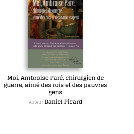
Paré, chirurgien de
COFFRET L
 rois et des pauvres
complète de
gens
romans,
aniel Picard
Autrice