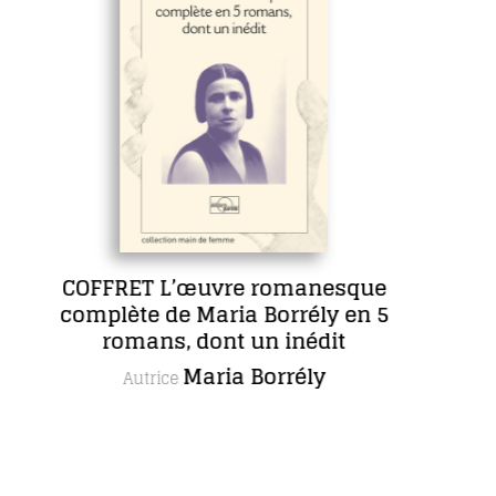
’œuvre romanesque
Sep
 Maria Borrély en 5
Autr
 dont un inédit
Maria Borrély