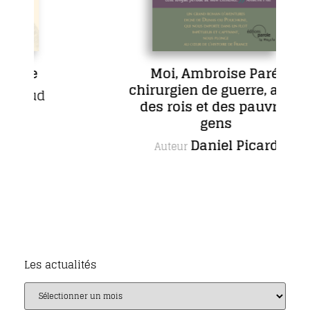
nce
Moi, Ambroise Paré,
chirurgien de guerre, aimé
haud
des rois et des pauvres
gens
Daniel Picard
Auteur
Les actualités