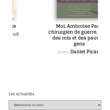
nce
Moi, Ambroise Paré,
chirurgien de guerre, aimé
lhaud
des rois et des pauvres
gens
Daniel Picard
Auteur
Les actualités