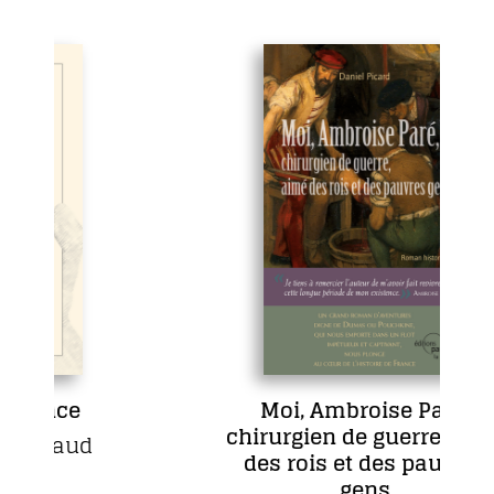
ce
Moi, Ambroise Paré,
chirurgien de guerre, aimé
aud
des rois et des pauvres
gens